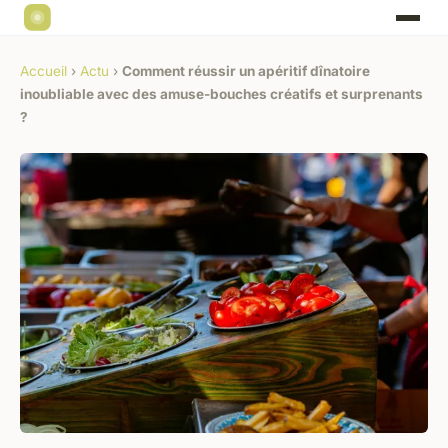
Accueil
›
Actu
›
Comment réussir un apéritif dînatoire
inoubliable avec des amuse-bouches créatifs et surprenants
?